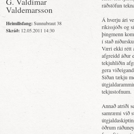
G. Valdimar
ráðstöfun tekn
Valdemarsson
Á hverju ári ve
Heimilisfang:
Sunnubraut 38
ríkissjóðs og s
Skráð:
12.05.2011 14:30
þingmenn komi
í stað niðursku
Væri ekki rétt 
afgreidd áður e
tekjuhliðin afg
gera viðeigandi
Síðan tækju me
útgjaldarammi
tekjustofnum.
Annað atriði se
samræmi við st
útgjaldaskipti
öðrum ráðuneyt