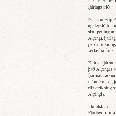
færa fjármuni m
fjárlagaárið.
Þarna er vilji 
agaleysið fær 
skattpeningum 
Alþingi/fjárla
gerða reiknin
verkefna fái s
Klárist fjármun
það Alþingis a
fjármálaráðher
mánuðum og ja
ríkisreikning 
Alþingis.
Í hnotskurn
Fjárlagafrumvö