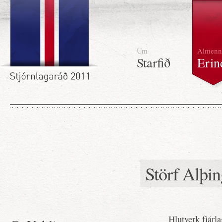
Um
Almenn
Starfið
Erin
Störf Alþin
Hlutverk fjárla