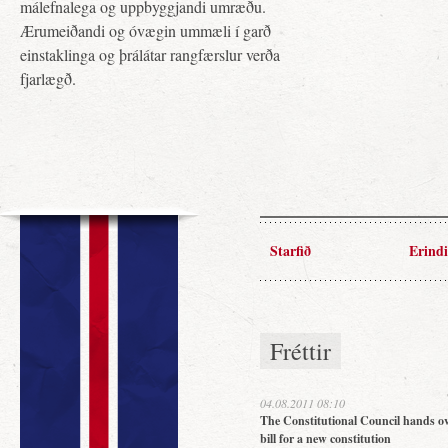
málefnalega og uppbyggjandi umræðu.
Ærumeiðandi og óvægin ummæli í garð
einstaklinga og þrálátar rangfærslur verða
fjarlægð.
Starfið
Erindi
Fréttir
04.08.2011 08:10
The Constitutional Council hands ov
bill for a new constitution