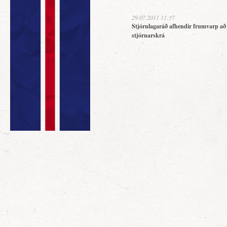
29.07.2011 11:37
Stjórnlagaráð afhendir frumvarp að
stjórnarskrá