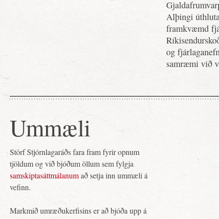
Gjaldafrumvar
Alþingi úthlut
framkvæmd fjá
Ríkisendurskoð
og fjárlaganefn
samræmi við vi
Ummæli
Störf Stjórnlagaráðs fara fram fyrir opnum
tjöldum og við bjóðum öllum sem fylgja
samskiptasáttmálanum
að setja inn ummæli á
vefinn.
Markmið umræðukerfisins er að bjóða upp á