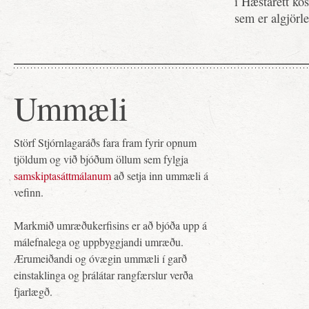
í Hæstarétt kos
sem er algjörl
Ummæli
Störf Stjórnlagaráðs fara fram fyrir opnum
tjöldum og við bjóðum öllum sem fylgja
samskiptasáttmálanum
að setja inn ummæli á
vefinn.
Markmið umræðukerfisins er að bjóða upp á
málefnalega og uppbyggjandi umræðu.
Ærumeiðandi og óvægin ummæli í garð
einstaklinga og þrálátar rangfærslur verða
fjarlægð.