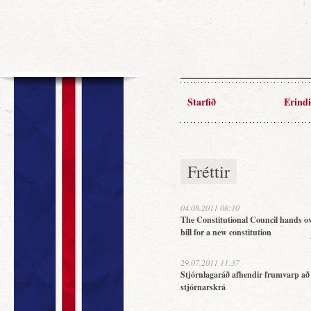
Starfið
Erindi
Fréttir
04.08.2011 08:10
The Constitutional Council hands ov
bill for a new constitution
29.07.2011 11:37
Stjórnlagaráð afhendir frumvarp að
stjórnarskrá