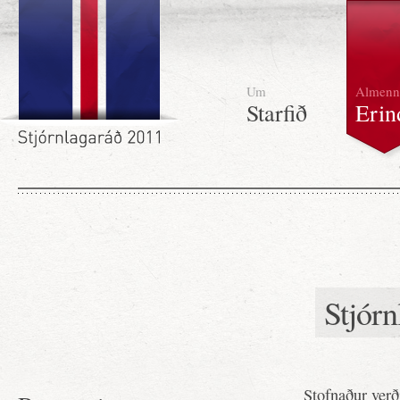
Um
Almenn
Starfið
Erin
Stjórn
Stofnaður verð