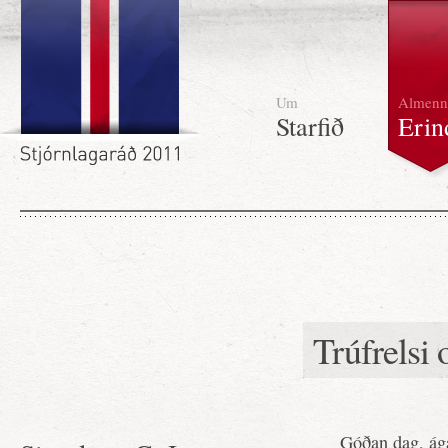
Um
Almenn
Starfið
Erin
Trúfrelsi 
Góðan dag, ágæ