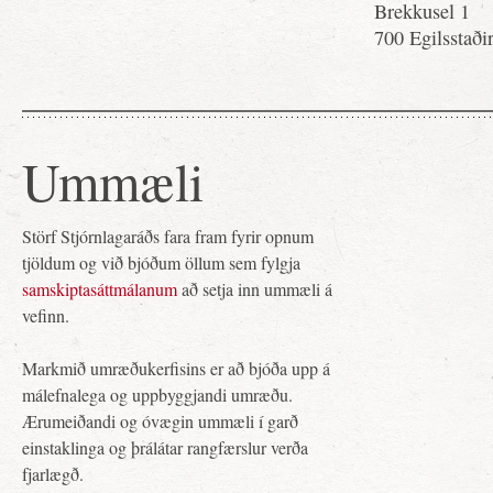
Brekkusel 1
700 Egilsstaði
Ummæli
Störf Stjórnlagaráðs fara fram fyrir opnum
tjöldum og við bjóðum öllum sem fylgja
samskiptasáttmálanum
að setja inn ummæli á
vefinn.
Markmið umræðukerfisins er að bjóða upp á
málefnalega og uppbyggjandi umræðu.
Ærumeiðandi og óvægin ummæli í garð
einstaklinga og þrálátar rangfærslur verða
fjarlægð.