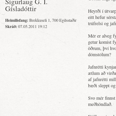
Sigurlaug G. I.
Gísladóttir
Heyrði í útvar
eitt hefur sérs
Heimilisfang:
Brekkuseli 1, 700 Egilsstaðir
trúfrelsi og ja
Skráð:
07.05.2011 19:12
Mér er alveg f
getur komist fy
öðrum, því hvor
dómstólum?
Jafnrétti kynj
ætlum að virða
af jafnrétti mi
bæði sleppt og
Svo mér finnst
meðhöndlað.