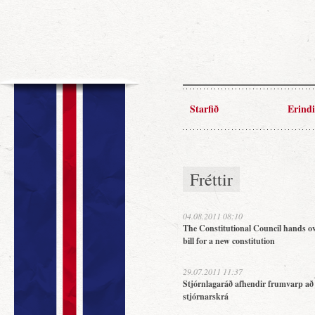
Starfið
Erindi
Fréttir
04.08.2011 08:10
The Constitutional Council hands ov
bill for a new constitution
29.07.2011 11:37
Stjórnlagaráð afhendir frumvarp að
stjórnarskrá