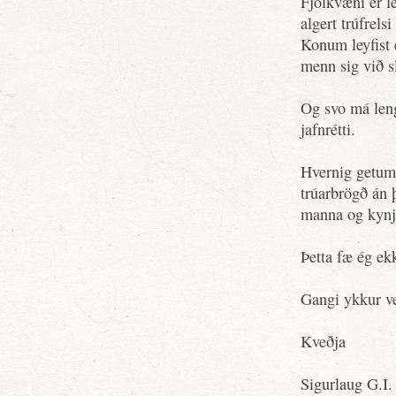
Fjölkvæni er l
algert trúfrelsi
Konum leyfist 
menn sig við sl
Og svo má leng
jafnrétti.
Hvernig getum 
trúarbrögð án þ
manna og kynj
Þetta fæ ég ekk
Gangi ykkur vel
Kveðja
Sigurlaug G.I. 