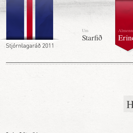
Um
Almenn
Starfið
Erin
H