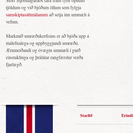
Störf Stjórnlagaráðs fara fram fyrir opnum
tjöldum og við bjóðum öllum sem fylgja
samskiptasáttmálanum
að setja inn ummæli á
vefinn.
Markmið umræðukerfisins er að bjóða upp á
málefnalega og uppbyggjandi umræðu.
Ærumeiðandi og óvægin ummæli í garð
einstaklinga og þrálátar rangfærslur verða
fjarlægð.
Starfið
Erindi