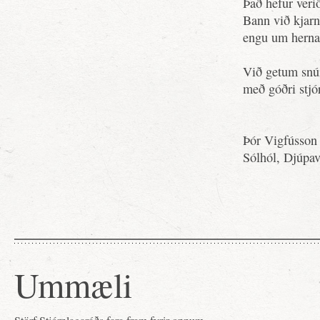
Það hefur veri
Bann við kjar
engu um hernað
Við getum snúi
með góðri stjó
Þór Vigfússon
Sólhól, Djúpav
Ummæli