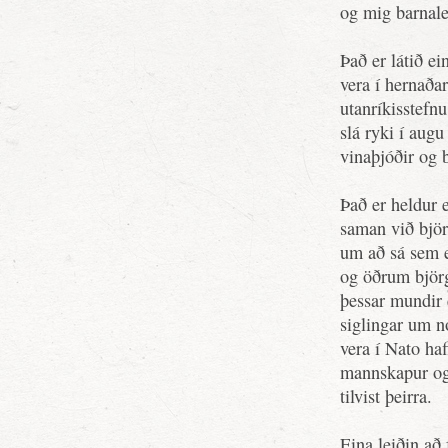
og mig barnale
Það er látið ei
vera í hernaða
utanríkisstefn
slá ryki í aug
vinaþjóðir og 
Það er heldur 
saman við björ
um að sá sem e
og öðrum björg
þessar mundir 
siglingar um n
vera í Nato haf
mannskapur og t
tilvist þeirra.
Eina leiðin að 