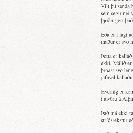
Vilt þú senda b
sem segir nei v
þjóðir geri það
Eða er í lagi 
maður er svo h
Þetta er kallað
ekki. Málið er
þróast svo len
jafnvel kallað
Hvernig er kom
í alvöru á Alþ
Það má ekki fa
stríðsrekstur e