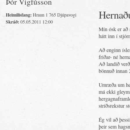
Þór Vigfússon
Hernað
Heimilisfang:
Hraun 1 765 Djúpavogi
Skráð:
05.05.2011 12:00
Mín ósk er að 
hátt inn í stjór
Að enginn ísle
friðar- né her
Að landið verði
bönnuð innan 2
Umræða um her 
má ekki gleyma
hergagnaframl
stríðsrekstur st
Ég vil að þess
þeir sem hagsm