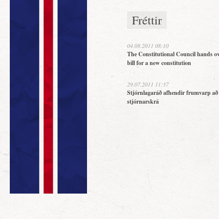
Fréttir
04.08.2011 08:10
The Constitutional Council hands ov
bill for a new constitution
29.07.2011 11:37
Stjórnlagaráð afhendir frumvarp að
stjórnarskrá