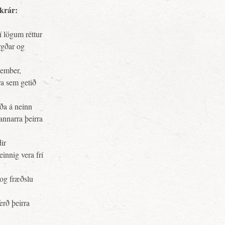
skrár:
í lögum réttur
irgðar og
sember,
ra sem getið
ða á neinn
nnarra þeirra
ir
innig vera frí
 og fræðslu
rð þeirra