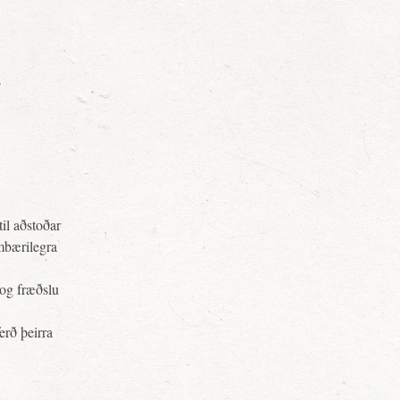
.
til aðstoðar
ambærilegra
 og fræðslu
rð þeirra