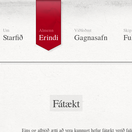
Um
Almenn
Víðfeðmt
Skip
Starfið
Erindi
Gagnasafn
Fu
Fátækt
Eins og alþjóð ætti að vera kunnugt hefur fátækt verið fa