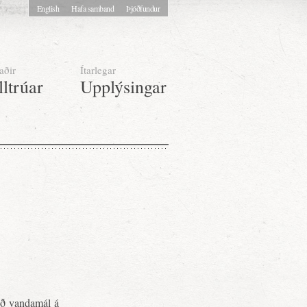
English
Hafa samband
Þjóðfundur
aðir
Ítarlegar
lltrúar
Upplýsingar
lið vandamál á