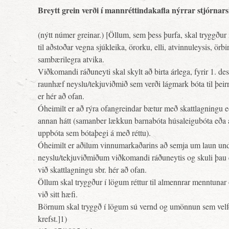
Breytt grein verði í mannréttindakafla nýrrar stjórnar
(nýtt númer greinar.) [Öllum, sem þess þurfa, skal tryggður 
til aðstoðar vegna sjúkleika, örorku, elli, atvinnuleysis, örb
sambærilegra atvika.
Viðkomandi ráðuneyti skal skylt að birta árlega, fyrir 1. de
raunhæf neyslu/tekjuviðmið sem verði lágmark bóta til þeir
er hér að ofan.
Óheimilt er að rýra ofangreindar bætur með skattlagningu e
annan hátt (samanber lækkun barnabóta húsaleigubóta eða a
uppbóta sem bótaþegi á með réttu).
Óheimilt er aðilum vinnumarkaðarins að semja um laun und
neyslu/tekjuviðmiðum viðkomandi ráðuneytis og skuli þau e
við skattlagningu sbr. hér að ofan.
Öllum skal tryggður í lögum réttur til almennrar menntunar
við sitt hæfi.
Börnum skal tryggð í lögum sú vernd og umönnun sem velfe
krefst.]1)