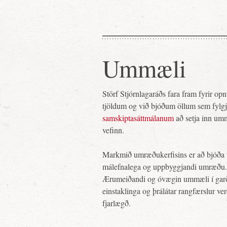
Ummæli
Störf Stjórnlagaráðs fara fram fyrir o
tjöldum og við bjóðum öllum sem fylg
samskiptasáttmálanum
að setja inn um
vefinn.
Markmið umræðukerfisins er að bjóða 
málefnalega og uppbyggjandi umræðu.
Ærumeiðandi og óvægin ummæli í gar
einstaklinga og þrálátar rangfærslur ve
fjarlægð.