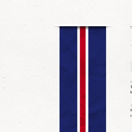
0
T
b
2
S
s