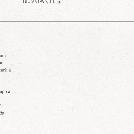
1)L. 97/1995, 14. gr.
pnum
ja
mæli á
upp á
ð
rða