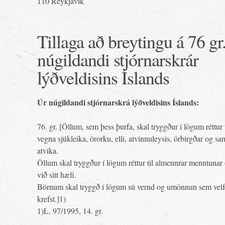
110 Reykjavík
Tillaga að breytingu á 76 gr
núgildandi stjórnarskrár
lýðveldisins Íslands
Úr núgildandi stjórnarskrá lýðveldisins Íslands:
76. gr. [Öllum, sem þess þurfa, skal tryggður í lögum réttur 
vegna sjúkleika, örorku, elli, atvinnuleysis, örbirgðar og s
atvika.
Öllum skal tryggður í lögum réttur til almennrar menntunar
við sitt hæfi.
Börnum skal tryggð í lögum sú vernd og umönnun sem velfe
krefst.]1)
1)L. 97/1995, 14. gr.