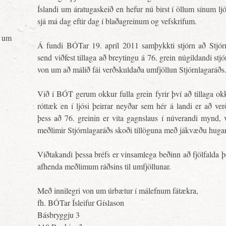
Íslandi um áratugaskeið en hefur nú birst í öllum sínum ljó
sjá má dag eftir dag í blaðagreinum og vefskrifum.
 um
Á fundi BÓTar 19. apríl 2011 samþykkti stjórn að Stjórn
send viðfest tillaga að breytingu á 76. grein núgildandi stj
von um að málið fái verðskuldaða umfjöllun Stjórnlagaráðs
Við í BÓT gerum okkur fulla grein fyrir því að tillaga o
róttæk en í ljósi þeirrar neyðar sem hér á landi er að v
þess að 76. greinin er vita gagnslaus í núverandi mynd,
meðlimir Stjórnlagaráðs skoði tillöguna með jákvæðu hugar
Viðtakandi þessa bréfs er vinsamlega beðinn að fjölfalda þ
afhenda meðlimum ráðsins til umfjöllunar.
Með innilegri von um úrbætur í málefnum fátækra,
fh. BÓTar Ísleifur Gíslason
Básbryggju 3