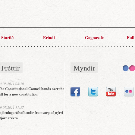
Starfið
Erindi
Gagnasafn
Full
Fréttir
Myndir
4.08.2011 08:10
he Constitutional Council hands over the
ill for a new constitution
9.07.2011 11:37
tjórnlagaráð afhendir frumvarp að nýrri
tjórnarskrá