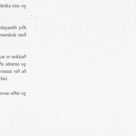
tleika eins og
lagaráði yrði
órnarskrár með
.
kkar er nokkuð
erða almenn og
 vonum við að
fari.
essar síður og