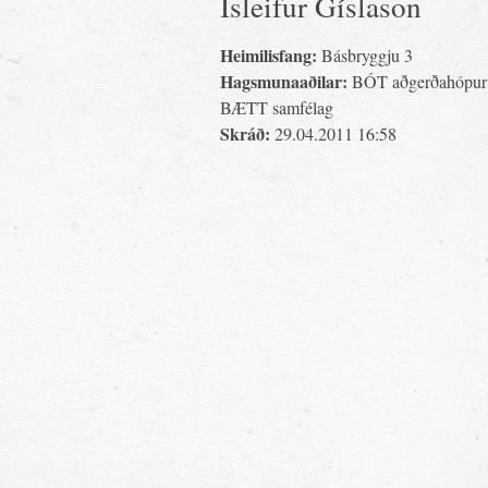
Ísleifur Gíslason
Heimilisfang:
Básbryggju 3
Hagsmunaaðilar:
BÓT aðgerðahópur
BÆTT samfélag
Skráð:
29.04.2011 16:58