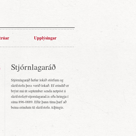
trúar
Upplýsingar
Stjórnlagaráð
Stjórnlagaráð hefur lokið störfum og
skrifstofu þess verið lokað. Ef erindið er
brýnt má út september senda netpóst á
skrifstofa@stjornlagarad.is eða hringja í
síma 896-0889. Eftir þann tíma þarf að
beina erindum til skrifstofu Alþingis.