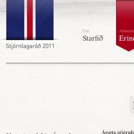
Um
Almenn
Starfið
Erin
Ágæta stjórnl