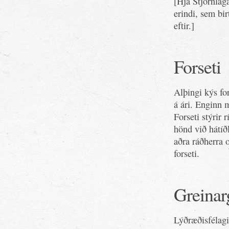
[Hjá Stjórnlag
erindi, sem birt
eftir.]
Forseti
Alþingi kýs fo
á ári. Enginn m
Forseti stýrir
hönd við hátíð
aðra ráðherra 
forseti.
Greinar
Lýðræðisfélagi