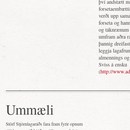
því andstætt m
forsetaembætti
verði upp sama
forseta og han
og táknrænum f
umfram aðra rá
þannig dreifast
leggja lagafru
almennings og
Sviss á ensku
(
http://www.ad
Ummæli
Störf Stjórnlagaráðs fara fram fyrir opnum