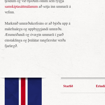
tjöldum og við bjóðum öllum sem fylgja
samskiptasáttmálanum
að setja inn ummæli á
vefinn.
Markmið umræðukerfisins er að bjóða upp á
málefnalega og uppbyggjandi umræðu.
Ærumeiðandi og óvægin ummæli í garð
einstaklinga og þrálátar rangfærslur verða
fjarlægð.
Starfið
Erindi