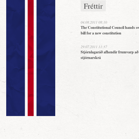
Fréttir
04.08.2011 08:10
The Constitutional Council hands ov
bill for a new constitution
29.07.2011 11:37
Stjórnlagaráð afhendir frumvarp að
stjórnarskrá