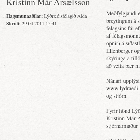
Kristinn Már Ársælsson
Meðfylgjandi e
Hagsmunaaðilar:
Lýðræðisfélagið Alda
breytingum á st
Skráð:
29.04.2011 15:41
félagsins fái e
af félagsmönnu
opnir) á síðas
Ellenberger og
skýringa á till
að veita þær m
Nánari upplýsi
www.lydraedi.w
og stjórn.
Fyrir hönd Lýð
Kristinn Már 
stjórnarmaður