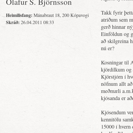
Ólafur S. Björnsson
Takk fyrir þet
Heimilisfang:
Mánabraut 18, 200 Kópavogi
atriðum sem mér
Skráð:
26.04.2011 08:33
gerð hinnar nýj
Einföldun og g
að skilgreina h
nú er?
Kosningar til A
kjördilkum og 
Kjörstjórn í hv
nöfnum allt að
meðmæli a.m.k
kjósanda er a
Kjósendum verði
kennitölu sam
15000 í hvern d