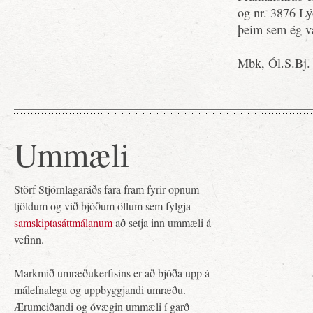
og nr. 3876 Lý
þeim sem ég va
Mbk, Ól.S.Bj.
Ummæli
Störf Stjórnlagaráðs fara fram fyrir opnum
tjöldum og við bjóðum öllum sem fylgja
samskiptasáttmálanum
að setja inn ummæli á
vefinn.
Markmið umræðukerfisins er að bjóða upp á
málefnalega og uppbyggjandi umræðu.
Ærumeiðandi og óvægin ummæli í garð