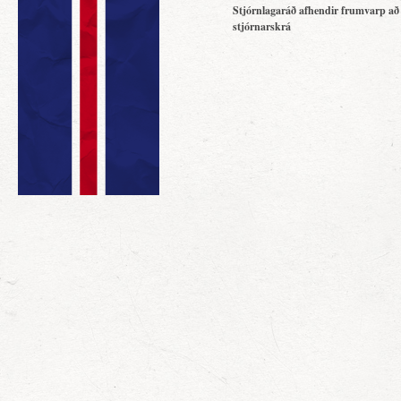
Stjórnlagaráð afhendir frumvarp að
stjórnarskrá