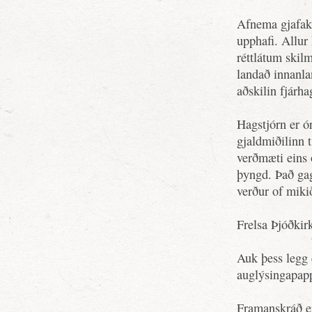
Afnema gjafakv
upphafi. Allur
réttlátum skil
landað innanlan
aðskilin fjárh
Hagstjórn er ór
gjaldmiðilinn t
verðmæti eins 
þyngd. Það gag
verður of miki
Frelsa Þjóðkir
Auk þess legg é
auglýsingapapp
Framanskráð er