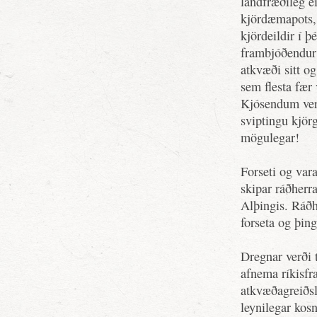
landfræðileg e
kjördæmapots, 
kjördeildir í þ
frambjóðendur 
atkvæði sitt og
sem flesta fær 
Kjósendum verð
sviptingu kjörg
mögulegar!
Forseti og vara
skipar ráðherra
Alþingis. Ráðhe
forseta og þin
Dregnar verði 
afnema ríkisfr
atkvæðagreiðs
leynilegar kosn