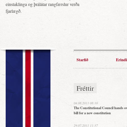
einstaklinga og þrálátar rangfærslur verða
fjarlægð.
Starfið
Erindi
Fréttir
04.08.2011 08:10
The Constitutional Council hands ov
bill for a new constitution
29.07.2011 11:37