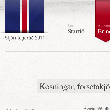
Um
Almenn
Starfið
Erin
Kosningar, forsetakjö
Ágætu lýðfullt